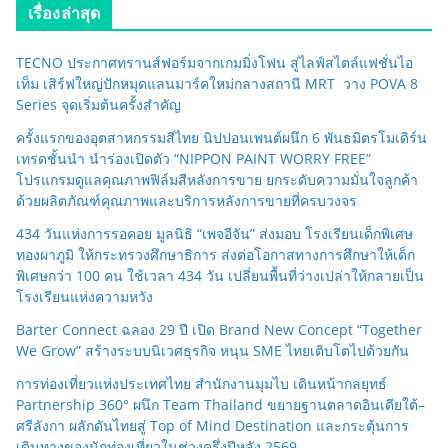
เรื่องล่าสุด
TECNO ประกาศทรานส์ฟอร์มจากเกมมิ่งโฟน สู่ไลฟ์สไตล์แฟชั่นไอ
เท็ม เสิร์ฟใหญ่ปักหมุดแลนมาร์คใหม่กลางสถานี MRT วาง POVA 8
Series จุดเริ่มต้นครั้งสำคัญ
ครั้งแรกของอุตสาหกรรมสีไทย นิปปอนเพนต์ผนึก 6 พันธมิตรโมเดิร์น
เทรดชั้นนำ นำร่องเปิดตัว “NIPPON PAINT WORRY FREE”
โปรแกรมดูแลคุณภาพฟิล์มสีหลังการขาย ยกระดับความมั่นใจลูกค้า
ด้วยผลิตภัณฑ์คุณภาพและบริการหลังการขายที่ครบวงจร
434 วันแห่งการรอคอย มูลนิธิ “เพจอีจัน” ส่งมอบ โรงเรียนเด็กพิเศษ
ทองผาภูมิ ให้กระทรวงศึกษาธิการ ส่งต่อโอกาสทางการศึกษาให้เด็ก
พิเศษกว่า 100 คน ใช้เวลา 434 วัน เปลี่ยนพื้นที่ว่างเปล่าให้กลายเป็น
โรงเรียนแห่งความหวัง
Barter Connect ฉลอง 29 ปี เปิด Brand New Concept “Together
We Grow” สร้างระบบนิเวศธุรกิจ หนุน SME ไทยเติบโตไปด้วยกัน
การท่องเที่ยวแห่งประเทศไทย สำนักงานมุมไบ เดินหน้ากลยุทธ์
Partnership 360° ผนึก Team Thailand ขยายฐานตลาดอินเดียใต้–
ศรีลังกา ผลักดันไทยสู่ Top of Mind Destination และกระตุ้นการ
เดินทางของนักท่องเที่ยวในช่วงครึ่งปีหลัง 2569