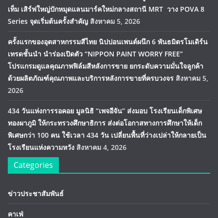
เท็ม เสิร์ฟใหญ่ปักหมุดแลนมาร์คใหม่กลางสถานี MRT วาง POVA 8
Series จุดเริ่มต้นครั้งสำคัญ
สิงหาคม 5, 2026
ครั้งแรกของอุตสาหกรรมสีไทย นิปปอนเพนต์ผนึก 6 พันธมิตรโมเดิร์น
เทรดชั้นนำ นำร่องเปิดตัว “NIPPON PAINT WORRY FREE”
โปรแกรมดูแลคุณภาพฟิล์มสีหลังการขาย ยกระดับความมั่นใจลูกค้า
ด้วยผลิตภัณฑ์คุณภาพและบริการหลังการขายที่ครบวงจร
สิงหาคม 5,
2026
434 วันแห่งการรอคอย มูลนิธิ “เพจอีจัน” ส่งมอบ โรงเรียนเด็กพิเศษ
ทองผาภูมิ ให้กระทรวงศึกษาธิการ ส่งต่อโอกาสทางการศึกษาให้เด็ก
พิเศษกว่า 100 คน ใช้เวลา 434 วัน เปลี่ยนพื้นที่ว่างเปล่าให้กลายเป็น
โรงเรียนแห่งความหวัง
สิงหาคม 4, 2026
Categories
ข่าวประชาสัมพันธ์
คาเฟ่