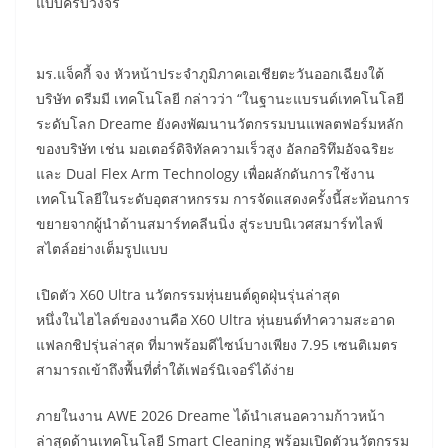
แบบครบวงจร
มร.แจ็คกี้ จง หัวหน้าประจำภูมิภาคเอเชียตะวันออกเฉียงใต้
บริษัท ดรีมมี เทคโนโลยี กล่าวว่า “ในฐานะแบรนด์เทคโนโลยี
ระดับโลก Dreame ยังคงพัฒนานวัตกรรมบนแพลตฟอร์มหลัก
ของบริษัท เช่น มอเตอร์ดิจิทัลความเร็วสูง อัลกอริทึมอัจฉริยะ
และ Dual Flex Arm Technology เพื่อผลักดันการใช้งาน
เทคโนโลยีในระดับอุตสาหกรรม การจัดแสดงครั้งนี้สะท้อนการ
ขยายจากผู้นำด้านสมาร์ทคลีนนิ่ง สู่ระบบนิเวศสมาร์ทไลฟ์
สไตล์อย่างเต็มรูปแบบ
เปิดตัว X60 Ultra นวัตกรรมหุ่นยนต์ดูดฝุ่นรุ่นล่าสุด
หนึ่งในไฮไลต์ของงานคือ X60 Ultra หุ่นยนต์ทำความสะอาด
แฟลกชิปรุ่นล่าสุด ที่มาพร้อมดีไซน์บางเพียง 7.95 เซนติเมตร
สามารถเข้าถึงพื้นที่ต่ำใต้เฟอร์นิเจอร์ได้ง่าย
ภายในงาน AWE 2026 Dreame ได้นำเสนอความก้าวหน้า
ล่าสุดด้านเทคโนโลยี Smart Cleaning พร้อมเปิดตัวนวัตกรรม