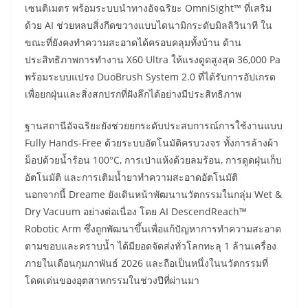
เซนติเมตร พร้อมระบบนำทางอัจฉริยะ OmniSight™ ที่เสริม
ด้วย AI ช่วยหลบสิ่งกีดขวางแบบไดนามิกระดับมิลลิวินาที ใน
ขณะที่ยังคงทำความสะอาดได้ครอบคลุมทั้งบ้าน ด้าน
ประสิทธิภาพการทำงาน X60 Ultra ให้แรงดูดสูงสุด 36,000 Pa
พร้อมระบบแปรง DuoBrush System 2.0 ที่ได้รับการอัปเกรด
เพื่อยกฝุ่นและสิ่งสกปรกที่ฝังลึกได้อย่างมีประสิทธิภาพ
ฐานสถานีอัจฉริยะยังช่วยยกระดับประสบการณ์การใช้งานแบบ
Fully Hands-Free ด้วยระบบอัตโนมัติครบวงจร ทั้งการล้างผ้า
ม็อปด้วยน้ำร้อน 100°C, การเป่าแห้งด้วยลมร้อน, การดูดฝุ่นเก็บ
อัตโนมัติ และการเติมน้ำยาทำความสะอาดอัตโนมัติ
นอกจากนี้ Dreame ยังเดินหน้าพัฒนานวัตกรรมในกลุ่ม Wet &
Dry Vacuum อย่างต่อเนื่อง โดย AI DescendReach™
Robotic Arm ซึ่งถูกพัฒนาขึ้นเพื่อแก้ปัญหาการทำความสะอาด
ตามขอบและคราบน้ำ ได้มียอดจัดส่งทั่วโลกทะลุ 1 ล้านเครื่อง
ภายในเดือนกุมภาพันธ์ 2026 และถือเป็นหนึ่งในนวัตกรรมที่
โดดเด่นของอุตสาหกรรมในช่วงปีที่ผ่านมา