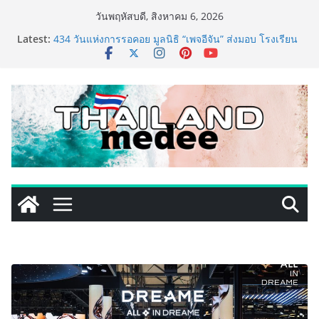
Skip
วันพฤหัสบดี, สิงหาคม 6, 2026
to
Latest:
434 วันแห่งการรอคอย มูลนิธิ “เพจอีจัน” ส่งมอบ โรงเรียน
content
เด็กพิเศษทองผาภูมิ ให้กระทรวงศึกษาธิการ ส่งต่อโอกาส
ทางการศึกษาให้เด็กพิเศษกว่า 100 คน ใช้เวลา 434 วัน
เปลี่ยนพื้นที่ว่างเปล่าให้กลายเป็นโรงเรียนแห่งความหวัง
Barter Connect ฉลอง 29 ปี เปิด Brand New Concept
“Together We Grow” สร้างระบบนิเวศธุรกิจ หนุน SME
ไทยเติบโตไปด้วยกัน
การท่องเที่ยวแห่งประเทศไทย สำนักงานมุมไบ เดินหน้า
กลยุทธ์ Partnership 360° ผนึก Team Thailand ขยาย
ฐานตลาดอินเดียใต้–ศรีลังกา ผลักดันไทยสู่ Top of Mind
Destination และกระตุ้นการเดินทางของนักท่องเที่ยวใน
ช่วงครึ่งปีหลัง 2569
TECNO ประกาศทรานส์ฟอร์มจากเกมมิ่งโฟน สู่ไลฟ์สไตล์
แฟชั่นไอเท็ม เสิร์ฟใหญ่ปักหมุดแลนมาร์คใหม่กลางสถานี
MRT วาง POVA 8 Series จุดเริ่มต้นครั้งสำคัญ
ครั้งแรกของอุตสาหกรรมสีไทย นิปปอนเพนต์ผนึก 6 พันธ
มิตรโมเดิร์นเทรดชั้นนำ นำร่องเปิดตัว “NIPPON PAINT
WORRY FREE” โปรแกรมดูแลคุณภาพฟิล์มสีหลังการขาย
ยกระดับความมั่นใจลูกค้าด้วยผลิตภัณฑ์คุณภาพและ
บริการหลังการขายที่ครบวงจร