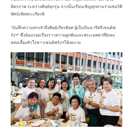
มิตรภาพ ระหว่างศิษย์ทุกรุ่น จากนั้นเรียนเชิญทุกท่านร่วมชมวิดี
ทัศน์เทิดพระเกียรติ
“บันทึกความทรงจำถึงศิษย์เกียรติยศ ผู้เป็นปิ่นนารีศรีเซนต์ฟ
รังฯ” ซึ่งย้อนรอยเรื่องราวความผูกพันและพระเมตตาที่ยังคง
หล่อเลี้ยงหัวใจชาวเซนต์ฟรังฯให้งดงาม