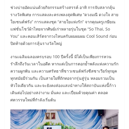
ช่วงบ่ายอัดแน่นด้วยกิจกรรมสร้างสรรค์ อาทิ การจับสลากลุ้น
รางวัลพิเศษ การแสดงละครเพลงสุดพิเศษ “ดวงมณี ดวงใจ สาย
ใยเซนต์ฟรัง” การแสดงชุด “สายใยแห่งรัก” จากคุณครูเกษียณ
แฟชั่นโชว์ผ้าไทยจากศิษย์เก่าหลายรุ่นในชุด “So Thai, So
You” และคอนเสิร์ตจากวงไหนครับผมผมผม Cool Sound ก่อน
ปิดท้ายด้วยการลุ้นรางวัลใหญ่
งานเฉลิมฉลองครบรอบ 100 ปีครั้งนี้ มิได้เป็นเพียงการหวน
รำลึกถึงวันเวลาในอดีต หากแต่เป็นการตอกย้ำพลังแห่งความรัก
ความผูกพัน และความศรัทธาที่ชาวเซนต์ฟรังซีสซาเวียร์ทุกยุค
ทุกสมัยมีร่วมกัน เป็นสายใยที่ถักทอจากรุ่นสู่รุ่น หลอมรวมเป็น
หัวใจเดียวกัน และจะยังคงส่องแสงนำทางให้สถาบันแห่งนี้ก้าว
เดินต่อไปอย่างสง่างาม มั่นคง และเปี่ยมด้วยคุณค่า ตลอด
ศตวรรษใหม่ที่กำลังเริ่มต้น