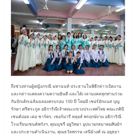
ถึงช่วงท่านผู้หญิงภรณี มหานนท์ ประธานในพิธีกล่าวเปิดงาน
และกล่าวแสดงความความยินดี และได้เวลามงคลทุกท่านร่วม
กันปักเค้กเฉลิมฉลองครบรอบ 100 ปี โดยมี เซอร์อักแนส บุญ
รักษา ศรีตระกูล อธิการิณีเจ้าคณะแขวงประเทศไทย คณะภคินี
เซนต์ปอล เดอ ชาร์ตร, เซอร์มารี หลุยส์ พรฤกษ์งาม อธิการิณี
โรงเรียนเซนต์ฟรังฯ, คุณนุชรี อยู่วิทยา อุปนายกสมาคมศิษย์ฯ
และประธานดำเนินงาน, คุณธวัลพรรษ เสนีย์วงศ์ ณ อยุธยา