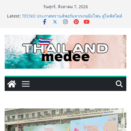
Skip
วันศุกร์, สิงหาคม 7, 2026
to
เหิงลี่ แมนูแฟคเจอริ่ง เทคโนโลยี (ไทยแลนด์) เปิดโรงงาน
Latest:
แห่งใหม่ในชลบุรี เดินหน้าขยายฐานการผลิตสู่เอเชียตะวัน
content
ออกเฉียงใต้ เสริมแกร่งยุทธศาสตร์ระดับโลก
TECNO ประกาศทรานส์ฟอร์มจากเกมมิ่งโฟน สู่ไลฟ์สไตล์
แฟชั่นไอเท็ม เสิร์ฟใหญ่ปักหมุดแลนมาร์คใหม่กลางสถานี
MRT วาง POVA 8 Series จุดเริ่มต้นครั้งสำคัญ
PIPPER STANDARD® เปิดตัวแชมพูอาบน้ำ และ โฟมอาบ
แห้งสัตว์เลี้ยง ชูนวัตกรรมพลังธรรมชาติ “Zero-Residue”
เลียขนได้ ปลอดภัย ไร้สารตกค้าง
เริ่มแล้ว! อ.ต.ก.แฟร์ 4 ภาค @ภาคกลาง “มนต์เสน่ห์เกษตร
ไทย สู่ใจกลางมหานคร” ชวนชิม ช้อป สินค้าเกษตร
คุณภาพจากทั่วไทย วันนี้ – 8 สิงหาคมนี้ ณ ลานคนเมือง
ททท. ประกาศความสำเร็จ Village to the World Season
5 ผนึก 9 พันธมิตร ขับเคลื่อน ESG Tourism สืบสานพระ
ราชปณิธาน สร้างคุณค่าการท่องเที่ยวไทยอย่างยั่งยืน