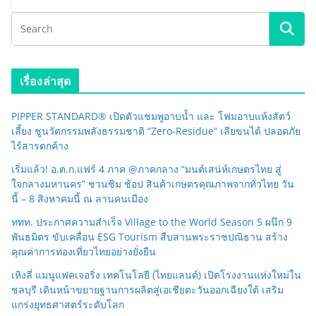
เรื่องล่าสุด
PIPPER STANDARD® เปิดตัวแชมพูอาบน้ำ และ โฟมอาบแห้งสัตว์
เลี้ยง ชูนวัตกรรมพลังธรรมชาติ “Zero-Residue” เลียขนได้ ปลอดภัย
ไร้สารตกค้าง
เริ่มแล้ว! อ.ต.ก.แฟร์ 4 ภาค @ภาคกลาง “มนต์เสน่ห์เกษตรไทย สู่
ใจกลางมหานคร” ชวนชิม ช้อป สินค้าเกษตรคุณภาพจากทั่วไทย วัน
นี้ – 8 สิงหาคมนี้ ณ ลานคนเมือง
ททท. ประกาศความสำเร็จ Village to the World Season 5 ผนึก 9
พันธมิตร ขับเคลื่อน ESG Tourism สืบสานพระราชปณิธาน สร้าง
คุณค่าการท่องเที่ยวไทยอย่างยั่งยืน
เหิงลี่ แมนูแฟคเจอริ่ง เทคโนโลยี (ไทยแลนด์) เปิดโรงงานแห่งใหม่ใน
ชลบุรี เดินหน้าขยายฐานการผลิตสู่เอเชียตะวันออกเฉียงใต้ เสริม
แกร่งยุทธศาสตร์ระดับโลก