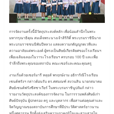
การจัดงานครั้งนี้มีวัตถุประสงค์หลัก เพื่อน้อมสำนึกในพระ
มหากรุณาธิคุณ สมเด็จพระนางเจ้าสิริกิติ์ พระบรมราชินีนาถ
พระบรมราชชนนีพันปีหลวง แสดงความกตัญญูกตเวทีและ
ความอาลัยแด่พระองค์ ผู้ทรงเป็นศิษย์เกียรติยศของโรงเรียนฯ
เพื่อเฉลิมฉลองในวาระโรงเรียนฯ ครบรอบ 100 ปี และเพื่อ
รำลึกถึงพระคุณของสถาบัน คณะเซอร์และคณะคุณครู
งานเริ่มด้วยเซอร์มารี หลุยส์ พรฤกษ์งาม อธิการิณีโรงเรียน
เซนต์ฟรังฯ กล่าวต้อนรับ ดร.ศศมณฑ์ สงวนสิน นายกสมาคม
ศิษย์เซนต์ฟรังซีสซาเวียร์ ในพระบรมราชินูปถัมภ์ กล่าว
รายงานวัตถุประสงค์ของการจัดงาน ในการรวมพลังศิษย์เก่า
ศิษย์ปัจจุบัน ผู้ปกครอง ครู และบุคลากร เพื่อสานต่อคุณค่าและ
จิตวิญญาณของสถาบันการศึกษาที่มีประวัติศาสตร์ยาวนาน
หนึ่งศตวรรษ อีกทั้งส่งเสริมความภาคภูมิใจและสานสายไย