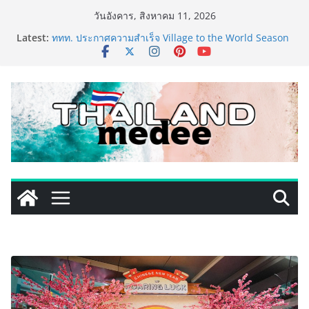
Skip
วันอังคาร, สิงหาคม 11, 2026
to
Latest:
ททท. ประกาศความสำเร็จ Village to the World Season
content
5 ผนึก 9 พันธมิตร ขับเคลื่อน ESG Tourism สืบสานพระ
ราชปณิธาน สร้างคุณค่าการท่องเที่ยวไทยอย่างยั่งยืน
เหิงลี่ แมนูแฟคเจอริ่ง เทคโนโลยี (ไทยแลนด์) เปิดโรงงาน
แห่งใหม่ในชลบุรี เดินหน้าขยายฐานการผลิตสู่เอเชียตะวัน
ออกเฉียงใต้ เสริมแกร่งยุทธศาสตร์ระดับโลก
LORDNINE จัดศึกคนดังสายเกม ไทย ปะทะ ฟิลิปปินส์ ใน
“Rise of the Tenth Lord” เปิดสงครามกิลด์ข้ามประเทศ
ฉลองเซิร์ฟเวอร์ใหม่ เฮเลนา
PIPPER STANDARD® เปิดตัวแชมพูอาบน้ำ และ โฟมอาบ
แห้งสัตว์เลี้ยง ชูนวัตกรรมพลังธรรมชาติ “Zero-Residue”
เลียขนได้ ปลอดภัย ไร้สารตกค้าง
เริ่มแล้ว! อ.ต.ก.แฟร์ 4 ภาค @ภาคกลาง “มนต์เสน่ห์เกษตร
ไทย สู่ใจกลางมหานคร” ชวนชิม ช้อป สินค้าเกษตร
คุณภาพจากทั่วไทย วันนี้ – 8 สิงหาคมนี้ ณ ลานคนเมือง