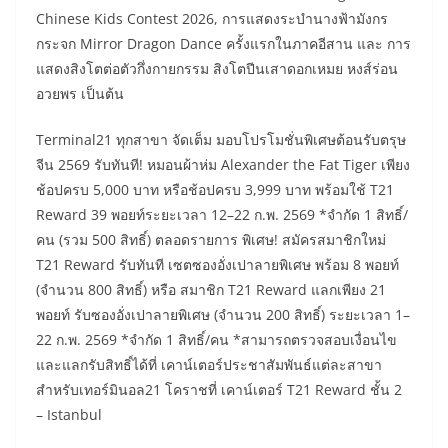
Chinese Kids Contest 2026, การแสดงระบำนางฟ้ามังกร
กระจก Mirror Dragon Dance ครั้งแรกในภาคอีสาน และ การ
แสดงสิงโตต่อตัวกึ่งกายกรรม สิงโตปีนเสาดอกเหมย หงส์ร่อน
อวยพร เป็นต้น
Terminal21 ทุกสาขา จัดเต็ม มอบโปรโมชั่นพิเศษต้อนรับตรุษ
จีน 2569 รับทันที! หมอนผ้าห่ม Alexander the Fat Tiger เพียง
ช้อปครบ 5,000 บาท หรือช้อปครบ 3,999 บาท พร้อมใช้ T21
Reward 39 พอยท์ระยะเวลา 12–22 ก.พ. 2569 *จำกัด 1 สิทธิ์/
คน (รวม 500 สิทธิ์) ตลอดรายการ พิเศษ! สมัครสมาชิกใหม่
T21 Reward รับทันที เซตซองอั่งเปาลายพิเศษ พร้อม 8 พอยท์
(จำนวน 800 สิทธิ์) หรือ สมาชิก T21 Reward แลกเพียง 21
พอยท์ รับซองอั่งเปาลายพิเศษ (จำนวน 200 สิทธิ์) ระยะเวลา 1–
22 ก.พ. 2569 *จำกัด 1 สิทธิ์/คน *สามารถตรวจสอบเงื่อนไข
และแลกรับสิทธิ์ได้ที่ เคาน์เตอร์ประชาสัมพันธ์แต่ละสาขา
สำหรับเทอร์มินอล21 โคราชที่ เคาน์เตอร์ T21 Reward ชั้น 2
– Istanbul