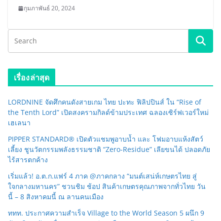
กุมภาพันธ์ 20, 2024
เรื่องล่าสุด
LORDNINE จัดศึกคนดังสายเกม ไทย ปะทะ ฟิลิปปินส์ ใน “Rise of
the Tenth Lord” เปิดสงครามกิลด์ข้ามประเทศ ฉลองเซิร์ฟเวอร์ใหม่
เฮเลนา
PIPPER STANDARD® เปิดตัวแชมพูอาบน้ำ และ โฟมอาบแห้งสัตว์
เลี้ยง ชูนวัตกรรมพลังธรรมชาติ “Zero-Residue” เลียขนได้ ปลอดภัย
ไร้สารตกค้าง
เริ่มแล้ว! อ.ต.ก.แฟร์ 4 ภาค @ภาคกลาง “มนต์เสน่ห์เกษตรไทย สู่
ใจกลางมหานคร” ชวนชิม ช้อป สินค้าเกษตรคุณภาพจากทั่วไทย วัน
นี้ – 8 สิงหาคมนี้ ณ ลานคนเมือง
ททท. ประกาศความสำเร็จ Village to the World Season 5 ผนึก 9