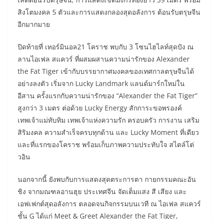
สิงโตมงคล 5 ตัวและการแสดงกลองสุดอลังการ ต้อนรับตรุษจีน
อีกมากมาย
ปิดท้ายที่ เทอร์มินอล21 โคราช พบกับ 3 โซนไฮไลท์สุดปัง ณ
ลานไอเฟล สแควร์ ที่ผสมผสานความน่ารักของ Alexander
the Fat Tiger เข้ากับบรรยากาศมงคลของเทศกาลตรุษจีนได้
อย่างลงตัว เริ่มจาก Lucky Landmark แลนด์มาร์กใหม่ใน
อีสาน ครั้งแรกกับความน่ารักของ “Alexander the Fat Tiger”
สูงกว่า 3 เมตร ต่อด้วย Lucky Energy สักการะขอพรองค์
เทพเจ้าแม่ทับทิม เทพเจ้าแห่งความรัก ครอบครัว การงาน เสริม
สิริมงคล ความสำเร็จครบทุกด้าน และ Lucky Moment ที่เดียว
และที่แรกของโคราช พร้อมเก็บภาพความประทับใจ สไตล์โต่
วอิน
นอกจากนี้ ยังพบกับการแสดงสุดตระการตา กายกรรมคณะอัน
ชิง จากมณฑลอานฮุย ประเทศจีน จัดเต็มแสง สี เสียง และ
เอฟเฟกต์สุดอลังการ ตลอดจนกิจกรรมบนเวที ณ ไอเฟล สแควร์
ชั้น G ได้แก่ Meet & Greet Alexander the Fat Tiger,