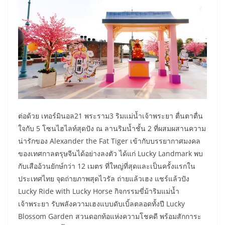
ต่อด้วย เทอร์มินอล21 พระราม3 ริมแม่น้ำเจ้าพระยา ตื่นตาตื่น
ใจกับ 5 โซนไฮไลท์สุดปัง ณ ลานริมน้ำชั้น 2 ที่ผสมผสานความ
น่ารักของ Alexander the Fat Tiger เข้ากับบรรยากาศมงคล
ของเทศกาลตรุษจีนได้อย่างลงตัว ได้แก่ Lucky Landmark พบ
กับเสืออ้วนยักษ์กว่า 12 เมตร ที่ใหญ่ที่สุดและเป็นครั้งแรกใน
ประเทศไทย จุดถ่ายภาพสุดไวรัล ถ่ายแล้วเฮง แชร์แล้วปัง
Lucky Ride with Lucky Horse กิจกรรมขี่ม้าริมแม่น้ำ
เจ้าพระยา รับพลังความเฮงแบบดับเบิ้ลตลอดทั้งปี Lucky
Blossom Garden สวนดอกท้อแห่งความโชคดี พร้อมสักการะ