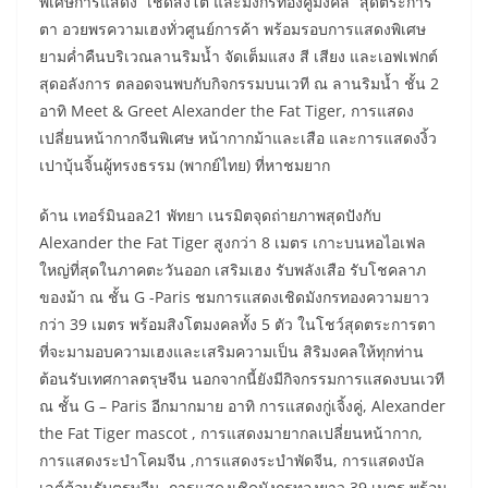
พิเศษการแสดง “เชิดสิงโต และมังกรทองคู่มงคล” สุดตระการ
ตา อวยพรความเฮงทั่วศูนย์การค้า พร้อมรอบการแสดงพิเศษ
ยามค่ำคืนบริเวณลานริมน้ำ จัดเต็มแสง สี เสียง และเอฟเฟกต์
สุดอลังการ ตลอดจนพบกับกิจกรรมบนเวที ณ ลานริมน้ำ ชั้น 2
อาทิ Meet & Greet Alexander the Fat Tiger, การแสดง
เปลี่ยนหน้ากากจีนพิเศษ หน้ากากม้าและเสือ และการแสดงงิ้ว
เปาบุ้นจิ้นผู้ทรงธรรม (พากย์ไทย) ที่หาชมยาก
ด้าน เทอร์มินอล21 พัทยา เนรมิตจุดถ่ายภาพสุดปังกับ
Alexander the Fat Tiger สูงกว่า 8 เมตร เกาะบนหอไอเฟล
ใหญ่ที่สุดในภาคตะวันออก เสริมเฮง รับพลังเสือ รับโชคลาภ
ของม้า ณ ชั้น G -Paris ชมการแสดงเชิดมังกรทองความยาว
กว่า 39 เมตร พร้อมสิงโตมงคลทั้ง 5 ตัว ในโชว์สุดตระการตา
ที่จะมามอบความเฮงและเสริมความเป็น สิริมงคลให้ทุกท่าน
ต้อนรับเทศกาลตรุษจีน นอกจากนี้ยังมีกิจกรรมการแสดงบนเวที
ณ ชั้น G – Paris อีกมากมาย อาทิ การแสดงกู่เจิ้งคู่, Alexander
the Fat Tiger mascot , การแสดงมายากลเปลี่ยนหน้ากาก,
การแสดงระบำโคมจีน ,การแสดงระบำพัดจีน, การแสดงบัล
เลต์ต้อนรับตรุษจีน, การแสดงเชิดมังกรทองยาว 39 เมตร พร้อม