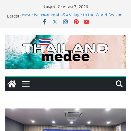
Skip
วันศุกร์, สิงหาคม 7, 2026
to
Latest:
ททท. ประกาศความสำเร็จ Village to the World Season
content
5 ผนึก 9 พันธมิตร ขับเคลื่อน ESG Tourism สืบสานพระ
ราชปณิธาน สร้างคุณค่าการท่องเที่ยวไทยอย่างยั่งยืน
เหิงลี่ แมนูแฟคเจอริ่ง เทคโนโลยี (ไทยแลนด์) เปิดโรงงาน
แห่งใหม่ในชลบุรี เดินหน้าขยายฐานการผลิตสู่เอเชียตะวัน
ออกเฉียงใต้ เสริมแกร่งยุทธศาสตร์ระดับโลก
TECNO ประกาศทรานส์ฟอร์มจากเกมมิ่งโฟน สู่ไลฟ์สไตล์
แฟชั่นไอเท็ม เสิร์ฟใหญ่ปักหมุดแลนมาร์คใหม่กลางสถานี
MRT วาง POVA 8 Series จุดเริ่มต้นครั้งสำคัญ
PIPPER STANDARD® เปิดตัวแชมพูอาบน้ำ และ โฟมอาบ
แห้งสัตว์เลี้ยง ชูนวัตกรรมพลังธรรมชาติ “Zero-Residue”
เลียขนได้ ปลอดภัย ไร้สารตกค้าง
เริ่มแล้ว! อ.ต.ก.แฟร์ 4 ภาค @ภาคกลาง “มนต์เสน่ห์เกษตร
ไทย สู่ใจกลางมหานคร” ชวนชิม ช้อป สินค้าเกษตร
คุณภาพจากทั่วไทย วันนี้ – 8 สิงหาคมนี้ ณ ลานคนเมือง