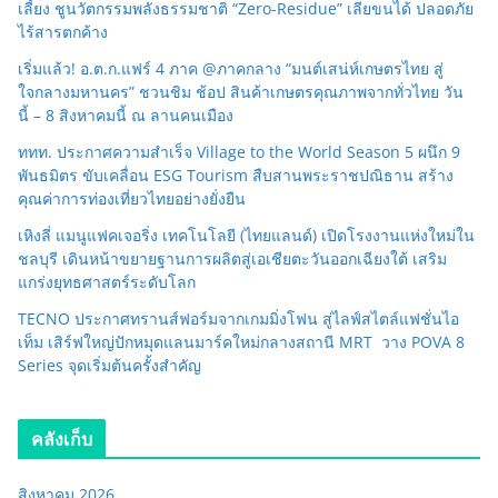
เลี้ยง ชูนวัตกรรมพลังธรรมชาติ “Zero-Residue” เลียขนได้ ปลอดภัย
ไร้สารตกค้าง
เริ่มแล้ว! อ.ต.ก.แฟร์ 4 ภาค @ภาคกลาง “มนต์เสน่ห์เกษตรไทย สู่
ใจกลางมหานคร” ชวนชิม ช้อป สินค้าเกษตรคุณภาพจากทั่วไทย วัน
นี้ – 8 สิงหาคมนี้ ณ ลานคนเมือง
ททท. ประกาศความสำเร็จ Village to the World Season 5 ผนึก 9
พันธมิตร ขับเคลื่อน ESG Tourism สืบสานพระราชปณิธาน สร้าง
คุณค่าการท่องเที่ยวไทยอย่างยั่งยืน
เหิงลี่ แมนูแฟคเจอริ่ง เทคโนโลยี (ไทยแลนด์) เปิดโรงงานแห่งใหม่ใน
ชลบุรี เดินหน้าขยายฐานการผลิตสู่เอเชียตะวันออกเฉียงใต้ เสริม
แกร่งยุทธศาสตร์ระดับโลก
TECNO ประกาศทรานส์ฟอร์มจากเกมมิ่งโฟน สู่ไลฟ์สไตล์แฟชั่นไอ
เท็ม เสิร์ฟใหญ่ปักหมุดแลนมาร์คใหม่กลางสถานี MRT วาง POVA 8
Series จุดเริ่มต้นครั้งสำคัญ
คลังเก็บ
สิงหาคม 2026