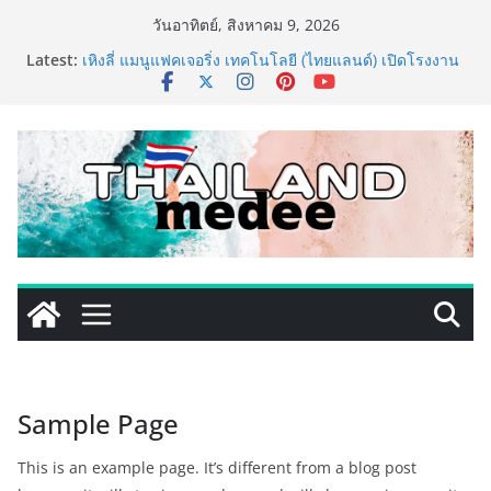
Skip
วันอาทิตย์, สิงหาคม 9, 2026
to
Latest:
เหิงลี่ แมนูแฟคเจอริ่ง เทคโนโลยี (ไทยแลนด์) เปิดโรงงาน
content
แห่งใหม่ในชลบุรี เดินหน้าขยายฐานการผลิตสู่เอเชียตะวัน
ออกเฉียงใต้ เสริมแกร่งยุทธศาสตร์ระดับโลก
LORDNINE จัดศึกคนดังสายเกม ไทย ปะทะ ฟิลิปปินส์ ใน
“Rise of the Tenth Lord” เปิดสงครามกิลด์ข้ามประเทศ
ฉลองเซิร์ฟเวอร์ใหม่ เฮเลนา
PIPPER STANDARD® เปิดตัวแชมพูอาบน้ำ และ โฟมอาบ
แห้งสัตว์เลี้ยง ชูนวัตกรรมพลังธรรมชาติ “Zero-Residue”
เลียขนได้ ปลอดภัย ไร้สารตกค้าง
เริ่มแล้ว! อ.ต.ก.แฟร์ 4 ภาค @ภาคกลาง “มนต์เสน่ห์เกษตร
ไทย สู่ใจกลางมหานคร” ชวนชิม ช้อป สินค้าเกษตร
คุณภาพจากทั่วไทย วันนี้ – 8 สิงหาคมนี้ ณ ลานคนเมือง
ททท. ประกาศความสำเร็จ Village to the World Season
5 ผนึก 9 พันธมิตร ขับเคลื่อน ESG Tourism สืบสานพระ
ราชปณิธาน สร้างคุณค่าการท่องเที่ยวไทยอย่างยั่งยืน
Sample Page
This is an example page. It’s different from a blog post